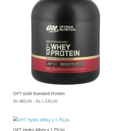
OPT Gold Standard Protein
Rango
Bs.
480,00
-
Bs.
1.330,00
de
precios:
desde
Bs.480,00
OPT Hydro Whey x 1.75Lbs