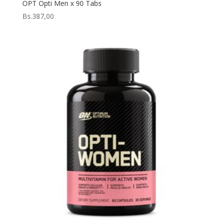
OPT Opti Men x 90 Tabs
Bs.
387,00