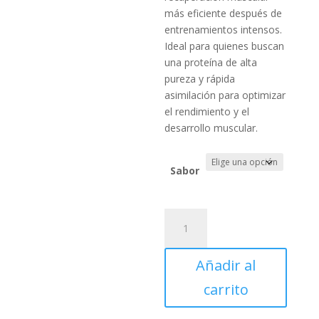
más eficiente después de
entrenamientos intensos.
Ideal para quienes buscan
una proteína de alta
pureza y rápida
asimilación para optimizar
el rendimiento y el
desarrollo muscular.
Sabor
OPT
Hydro
Whey
Añadir al
x
1.75Lbs
carrito
cantidad