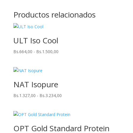
Productos relacionados
ULT Iso Cool
Rango
Bs.
664,00
-
Bs.
1.500,00
de
precios:
desde
Bs.664,00
NAT Isopure
hasta
Bs.1.500,00
Rango
Bs.
1.327,00
-
Bs.
3.234,00
de
precios:
desde
Bs.1.327,00
OPT Gold Standard Protein
hasta